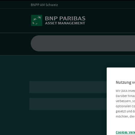
BNPP AM Schweiz
Nutzung v
Wir (AXA Inve
Darüber hinau
verbessern, s
optionalen Co
gesetzt und d
möchten, die 
Cookies Ver