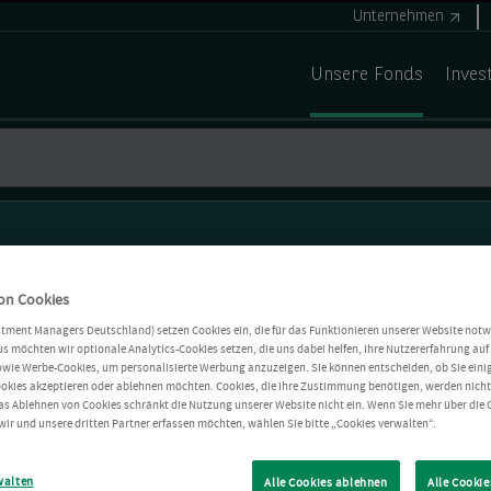
Unternehmen
Unsere Fonds
Inves
on Cookies
stment Managers Deutschland) setzen Cookies ein, die für das Funktionieren unserer Website notw
s möchten wir optionale Analytics-Cookies setzen, die uns dabei helfen, Ihre Nutzererfahrung auf 
owie Werbe-Cookies, um personalisierte Werbung anzuzeigen. Sie können entscheiden, ob Sie einig
okies akzeptieren oder ablehnen möchten. Cookies, die Ihre Zustimmung benötigen, werden nich
as Ablehnen von Cookies schränkt die Nutzung unserer Website nicht ein. Wenn Sie mehr über die 
wir und unsere dritten Partner erfassen möchten, wählen Sie bitte „Cookies verwalten“.
walten
Alle Cookies ablehnen
Alle Cookie