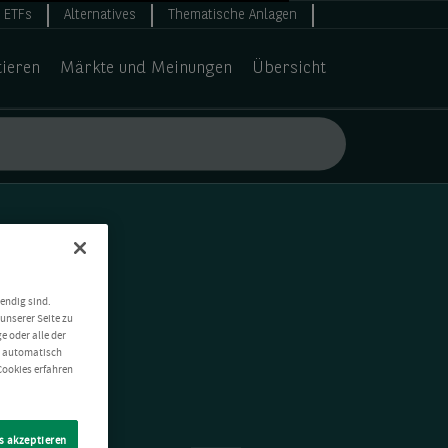
ETFs
Alternatives
Thematische Anlagen
tieren
Märkte und Meinungen
Übersicht
endig sind.
unserer Seite zu
e oder alle der
t automatisch
Cookies erfahren
s akzeptieren