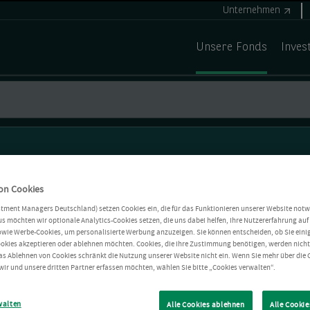
Unternehmen
Unsere Fonds
Inves
on Cookies
stment Managers Deutschland) setzen Cookies ein, die für das Funktionieren unserer Website notw
s möchten wir optionale Analytics-Cookies setzen, die uns dabei helfen, Ihre Nutzererfahrung auf 
owie Werbe-Cookies, um personalisierte Werbung anzuzeigen. Sie können entscheiden, ob Sie einig
okies akzeptieren oder ablehnen möchten. Cookies, die Ihre Zustimmung benötigen, werden nich
as Ablehnen von Cookies schränkt die Nutzung unserer Website nicht ein. Wenn Sie mehr über die 
wir und unsere dritten Partner erfassen möchten, wählen Sie bitte „Cookies verwalten“.
walten
Alle Cookies ablehnen
Alle Cookie