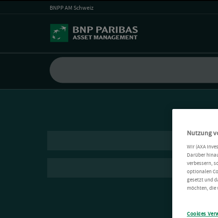
BNPP AM Schweiz
Nutzung v
Wir (AXA Inve
Darüber hinau
verbessern, s
optionalen Co
gesetzt und d
möchten, die 
Cookies Ver