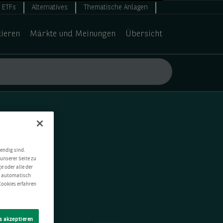
ETFs
Alternatives
Thematische Anlagen
tieren
Märkte und Meinungen
Übersicht
endig sind.
unserer Seite zu
e oder alle der
t automatisch
Cookies erfahren
s akzeptieren